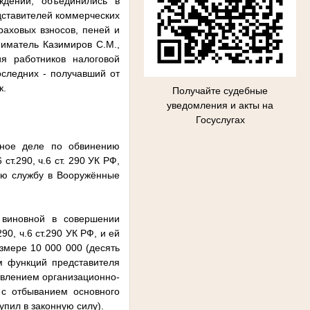
ждений, объединились в
дставителей коммерческих
раховых взносов, пеней и
иматель Казимиров С.М.,
ия работников налоговой
оследних - получавший от
к.
Получайте судебные
уведомления и акты на
Госуслугах
овное деле по обвинению
ст.290, ч.6 ст. 290 УК РФ,
ную службу в Вооружённые
 виновной в совершении
.290, ч.6 ст.290 УК РФ, и ей
змере 10 000 000 (десять
м функций представителя
ствлением организационно-
 с отбыванием основного
пил в законную силу).