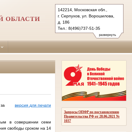
142214, Московская обл.,
г. Серпухов, ул. Ворошилова,
Й ОБЛАСТИ
д. 186
Тел.: 8(496)737-51-35
serpuhov.mo@sudrf.ru
развернуть
 за
версия для печати
Запросы ОПФР по постановлению
Правительства РФ от 28.06.2021 №
1037
ным в совершении семи
ения свободы сроком на 14