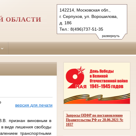
142214, Московская обл.,
г. Серпухов, ул. Ворошилова,
Й ОБЛАСТИ
д. 186
Тел.: 8(496)737-51-35
serpuhov.mo@sudrf.ru
развернуть
о
версия для печати
Запросы ОПФР по постановлению
Правительства РФ от 28.06.2021 №
.В.
признан виновным в
1037
е в виде лишения свободы
авлением транспортными