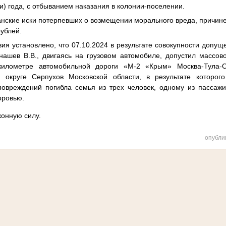
ри) года, с отбыванием наказания в колонии-поселении.
нские иски потерпевших о возмещении морального вреда, причине
ублей.
вия установлено, что 07.10.2024 в результате совокупности доп
нашев В.В., двигаясь на грузовом автомобиле, допустил массов
илометре автомобильной дороги «М-2 «Крым» Москва-Тула-О
м округе Серпухов Московской области,
в результате которо
повреждений погибла семья из трех человек, одному из пассаж
оровью.
конную силу.
опубли