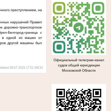
нного преступлением, на
ущенных нарушений Правил
ое дорожно-транспортное
рел-Белгород-граница с
го в одной из машин от
иров другой машины был
Официальный телеграм-канал
судов общей юрисдикции
ковано 08.07.2025 17:51 (МСК)
Московской Области