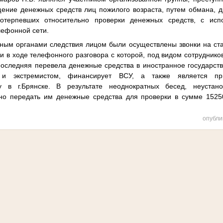
ение денежных средств лиц пожилого возраста, путем обмана, 
отерпевших относительно проверки денежных средств, с исп
лефонной сети.
нным органами следствия лицом были осуществлены звонки на с
 в ходе телефонного разговора с которой, под видом сотруднико
последняя перевела денежные средства в иностранное государство
 и экстремистом, финансирует ВСУ, а также является п
у в г.Брянске. В результате неоднократных бесед, неустан
но передать им денежные средства для проверки в сумме 15250
опубли