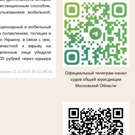
дистанционным способом,
ользованием мобильной,
тационарный и мобильный
в поликлиники, полиции и
 Украину, в связи с чем,
ричастной к взрыву на
овленные лица убедили
0 рублей через курьера
ковано 21.11.2025 09:33 (МСК)
Официальный телеграм-канал
судов общей юрисдикции
Московской Области