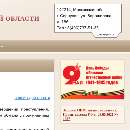
142214, Московская обл.,
г. Серпухов, ул. Ворошилова,
Й ОБЛАСТИ
д. 186
Тел.: 8(496)737-51-35
serpuhov.mo@sudrf.ru
развернуть
версия для печати
ершении преступления,
Запросы ОПФР по постановлению
Правительства РФ от 28.06.2021 №
тем обмана с причинением
1037
ая деятельность которой