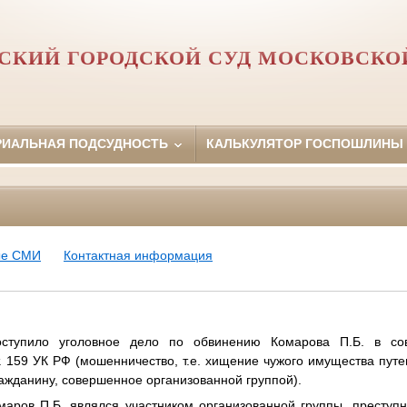
СКИЙ ГОРОДСКОЙ СУД МОСКОВСКО
РИАЛЬНАЯ ПОДСУДНОСТЬ
КАЛЬКУЛЯТОР ГОСПОШЛИНЫ
ые СМИ
Контактная информация
оступило уголовное дело по обвинению Комарова П.Б. в сов
т. 159 УК РФ (мошенничество, т.е. хищение чужого имущества пу
ажданину, совершенное организованной группой).
маров П.Б. являлся участником организованной группы, преступн