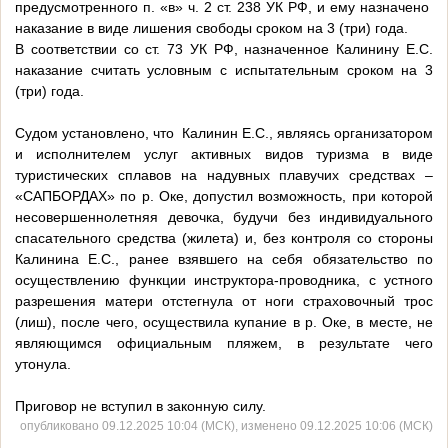
предусмотренного п. «в» ч. 2 ст. 238 УК РФ, и ему назначено
наказание в виде лишения свободы сроком на 3 (три) года.
В соответствии со ст. 73 УК РФ, назначенное Калинину Е.С.
наказание считать условным с испытательным сроком на 3
(три) года.
Судом установлено, что Калинин Е.С., являясь организатором
и исполнителем услуг активных видов туризма в виде
туристических сплавов на надувных плавучих средствах –
«САПБОРДАХ» по р. Оке, допустил возможность, при которой
несовершеннолетняя девочка, будучи без индивидуального
спасательного средства (жилета) и, без контроля со стороны
Калинина Е.С., ранее взявшего на себя обязательство по
осуществлению функции инструктора-проводника, с устного
разрешения матери отстегнула от ноги страховочный трос
(лиш), после чего, осуществила купание в р. Оке, в месте, не
являющимся официальным пляжем, в результате чего
утонула.
Приговор не вступил в законную силу.
опубликовано 09.12.2025 10:04 (МСК), изменено 09.12.2025 10:06 (МСК)