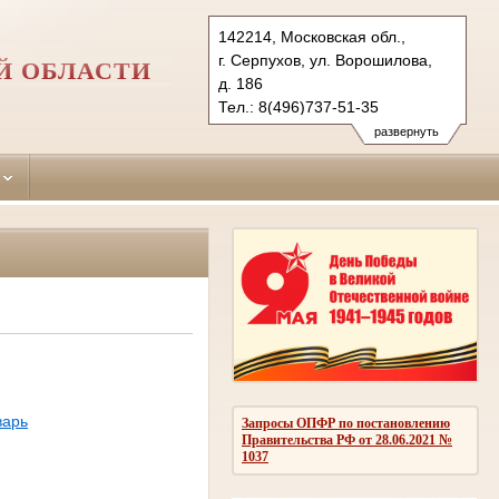
142214, Московская обл.,
г. Серпухов, ул. Ворошилова,
Й ОБЛАСТИ
д. 186
Тел.: 8(496)737-51-35
serpuhov.mo@sudrf.ru
развернуть
варь
Запросы ОПФР по постановлению
Правительства РФ от 28.06.2021 №
1037