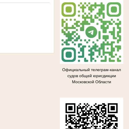
Официальный телеграм-канал
судов общей юрисдикции
Московской Области