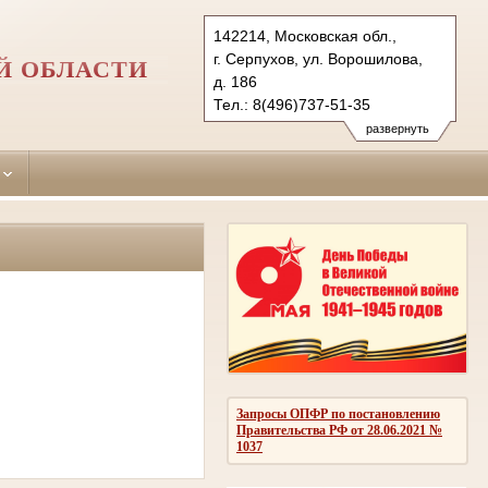
142214, Московская обл.,
г. Серпухов, ул. Ворошилова,
Й ОБЛАСТИ
д. 186
Тел.: 8(496)737-51-35
serpuhov.mo@sudrf.ru
развернуть
Запросы ОПФР по постановлению
Правительства РФ от 28.06.2021 №
1037