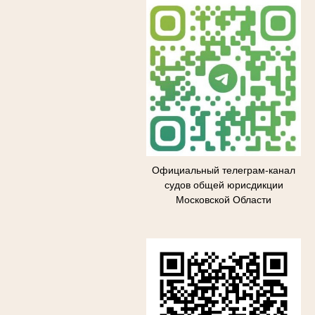
Официальный телеграм-канал
судов общей юрисдикции
Московской Области