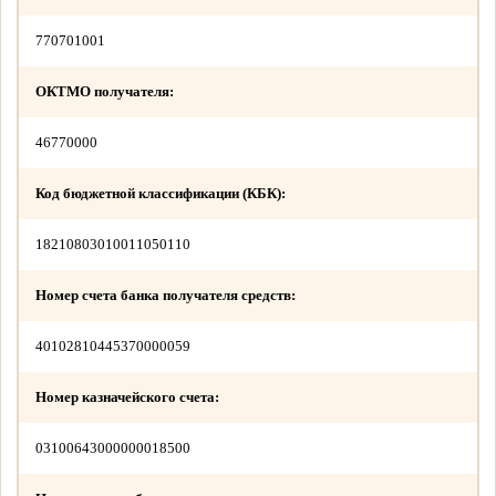
770701001
ОКТМО получателя:
46770000
Код бюджетной классификации (КБК):
18210803010011050110
Номер счета банка получателя средств:
40102810445370000059
Номер казначейского счета:
03100643000000018500