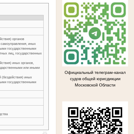
йствия) органов
о самоуправления, иных
ьными государственными
тных лиц, государственных
йствия) иных органов,
ударственными или иными
Официальный телеграм-канал
й (бездействия) иных
судов общей юрисдикции
ьными государственными
Московской Области
дства