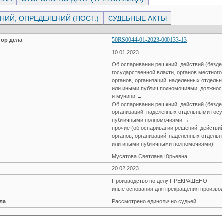
ИЙ, ОПРЕДЕЛЕНИЙ (ПОСТ.)
СУДЕБНЫЕ АКТЫ
50RS0044-01-2023-000133-13
ор дела
10.01.2023
Об оспаривании решений, действий (безде
государственной власти, органов местног
органов, организаций, наделенных отдел
или иными публич.полномочиями, должнос
и муници →
Об оспаривании решений, действий (безде
организаций, наделенных отдельными гос
публичными полномочиями →
прочие (об оспаривании решений, действи
органов, организаций, наделенных отдел
или иными публичными полномочиями)
Мусатова Светлана Юрьевна
20.02.2023
Производство по делу ПРЕКРАЩЕНО
иные основания для прекращения произво
ла
Рассмотрено единолично судьей