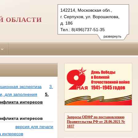
142214, Московская обл.,
г. Серпухов, ул. Ворошилова,
Й ОБЛАСТИ
д. 186
Тел.: 8(496)737-51-35
serpuhov.mo@sudrf.ru
развернуть
пционная экспертиза
3.
и, для заполнения
5.
онфликта интересов
Запросы ОПФР по постановлению
онфликта интересов
Правительства РФ от 28.06.2021 №
1037
версия для печати
а интересов