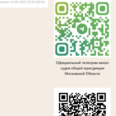
менено 14.05.2025 10:00 (МСК)
Официальный телеграм-канал
судов общей юрисдикции
Московской Области